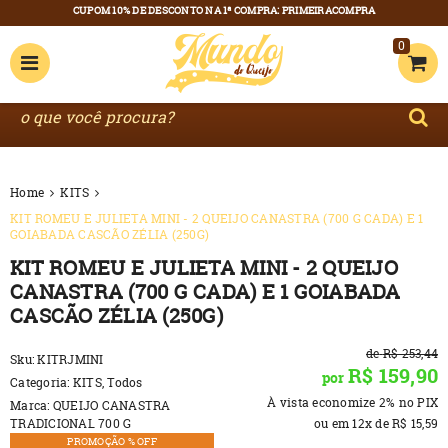
0
Home
KITS
KIT ROMEU E JULIETA MINI - 2 QUEIJO CANASTRA (700 G CADA) E 1
GOIABADA CASCÃO ZÉLIA (250G)
KIT ROMEU E JULIETA MINI - 2 QUEIJO
CANASTRA (700 G CADA) E 1 GOIABADA
CASCÃO ZÉLIA (250G)
de
R$ 253,44
Sku:
KITRJMINI
R$ 159,90
por
Categoria:
KITS
,
Todos
À vista economize
2%
no PIX
Marca:
QUEIJO CANASTRA
TRADICIONAL 700 G
ou em
12x
de
R$ 15,59
PROMOÇÃO % OFF