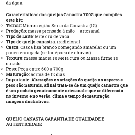
da água.
Características dos queijos Canastra 700G que compões
este kit:
Terroir:
Microrregião Serra da Canastra (IG)
Produção:
massa prensada à mão – artesanal
Tipo de Leite
: leite cru de vaca
Tipo de queijo canastra
: tradicional
Casca:
Casca lisa branco começando amarelar ou um
pouco enrugada (se for época de chuvas)
Textura:
massa macia se Meia cura ou Massa firme se
curado
Peso:
Peça entre 600 a 700g
Maturação:
acima de 12 dias
Importante:
Alterações e variações do queijo no aspecto e
peso são naturais, afinal trata-se de um queijo canastra que
é um produto genuinamente artesanal e que se diferencia
no inverno e no verão, clima e tempo de maturação.
imagens ilustrativas.
QUEIJO CANASTA GARANTIA DE QUALIDADE E
AUTENTICIDADE