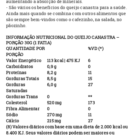
aumentando a absorção de minerais.
- São vários os benefícios do queijo canastra para a saúde.
Ainda mais quando se combina com outros alimentos que
são sempre bem-vindos como o cafezinho, na salada, no
pãozinho.
INFORMAÇÃO NUTRICIONAL DO QUEIJO CANASTRA –
PORÇÃO 30G (1 FATIA)
QUANTIDADE POR
%VD (*)
PORÇÃO
Valor Energético
113 kcal | 475 KJ
6
Carboidratos
0,9 g
0
Proteínas
8,2 g
11
Gorduras Totais
8,5 g
15
Gorduras
6,0 g
27
Saturadas
Gorduras Trans
0
**
Colesterol
520 mg
173
Fibra Alimentar
0
0
Sódio
270 mg
11
Cálcio
215 mg
27
(8) Valores diários com base em uma dieta de 2.000 kcal ou
8.400 KJ. Seus valores diários podem ser maiores ou