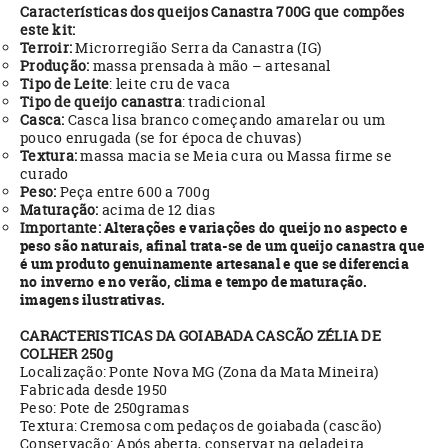
Características dos queijos Canastra 700G que compões
este kit:
Terroir:
Microrregião Serra da Canastra (IG)
Produção:
massa prensada à mão – artesanal
Tipo de Leite
: leite cru de vaca
Tipo de queijo canastra
: tradicional
Casca:
Casca lisa branco começando amarelar ou um
pouco enrugada (se for época de chuvas)
Textura:
massa macia se Meia cura ou Massa firme se
curado
Peso:
Peça entre 600 a 700g
Maturação:
acima de 12 dias
Importante:
Alterações e variações do queijo no aspecto e
peso são naturais, afinal trata-se de um queijo canastra que
é um produto genuinamente artesanal e que se diferencia
no inverno e no verão, clima e tempo de maturação.
imagens ilustrativas.
CARACTERISTICAS DA GOIABADA CASCÃO ZÉLIA DE
COLHER 250g
Localização: Ponte Nova MG (Zona da Mata Mineira)
Fabricada desde 1950
Peso: Pote de 250gramas
Textura: Cremosa com pedaços de goiabada (cascão)
Conservação: Após aberta, conservar na geladeira