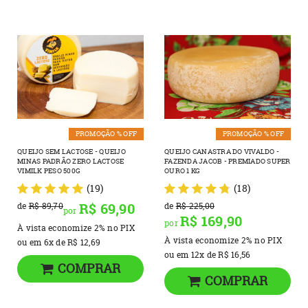
PROMOÇÃO % OFF
PROMOÇÃO % OFF
QUEIJO SEM LACTOSE - QUEIJO
QUEIJO CANASTRA DO VIVALDO -
MINAS PADRÃO ZERO LACTOSE
FAZENDA JACOB - PREMIADO SUPER
VIMILK PESO 500G
OURO 1 KG
(19)
(18)
R$ 69,90
de
R$ 89,70
de
R$ 225,00
por
R$ 169,90
por
À vista economize
2%
no PIX
À vista economize
2%
no PIX
ou em
6x
de
R$ 12,69
ou em
12x
de
R$ 16,56
COMPRAR
COMPRAR