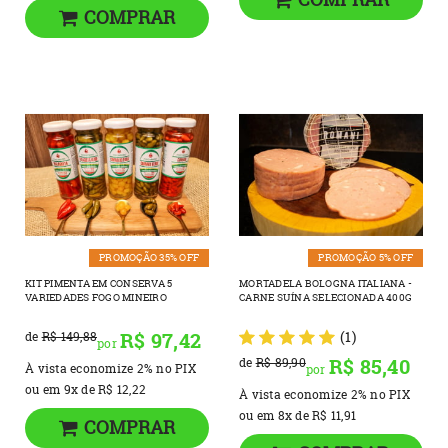
COMPRAR
PROMOÇÃO 35% OFF
PROMOÇÃO 5% OFF
KIT PIMENTA EM CONSERVA 5
MORTADELA BOLOGNA ITALIANA -
VARIEDADES FOGO MINEIRO
CARNE SUÍNA SELECIONADA 400G
R$ 97,42
(1)
de
R$ 149,88
por
R$ 85,40
de
R$ 89,90
À vista economize
2%
no PIX
por
ou em
9x
de
R$ 12,22
À vista economize
2%
no PIX
ou em
8x
de
R$ 11,91
COMPRAR