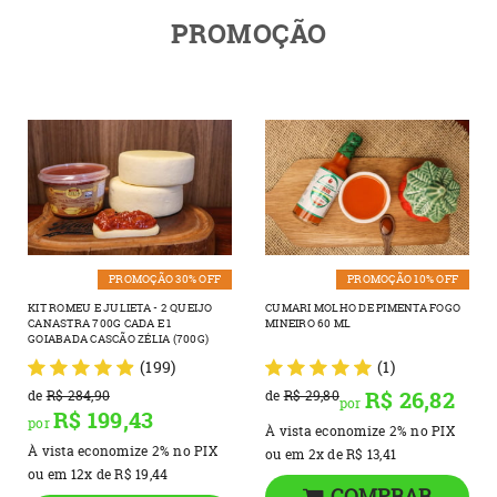
PROMOÇÃO
PROMOÇÃO 30% OFF
PROMOÇÃO 10% OFF
KIT ROMEU E JULIETA - 2 QUEIJO
CUMARI MOLHO DE PIMENTA FOGO
CANASTRA 700G CADA E 1
MINEIRO 60 ML
GOIABADA CASCÃO ZÉLIA (700G)
(199)
(1)
R$ 26,82
de
R$ 284,90
de
R$ 29,80
por
R$ 199,43
por
À vista economize
2%
no PIX
À vista economize
2%
no PIX
ou em
2x
de
R$ 13,41
ou em
12x
de
R$ 19,44
COMPRAR