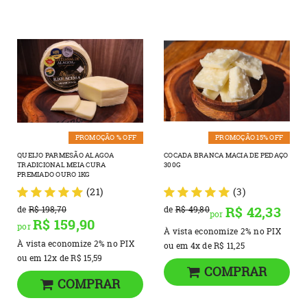
PROMOÇÃO % OFF
PROMOÇÃO 15% OFF
QUEIJO PARMESÃO ALAGOA
COCADA BRANCA MACIA DE PEDAÇO
TRADICIONAL MEIA CURA
300G
PREMIADO OURO 1KG
(21)
(3)
R$ 42,33
de
R$ 198,70
de
R$ 49,80
por
R$ 159,90
por
À vista economize
2%
no PIX
À vista economize
2%
no PIX
ou em
4x
de
R$ 11,25
ou em
12x
de
R$ 15,59
COMPRAR
COMPRAR