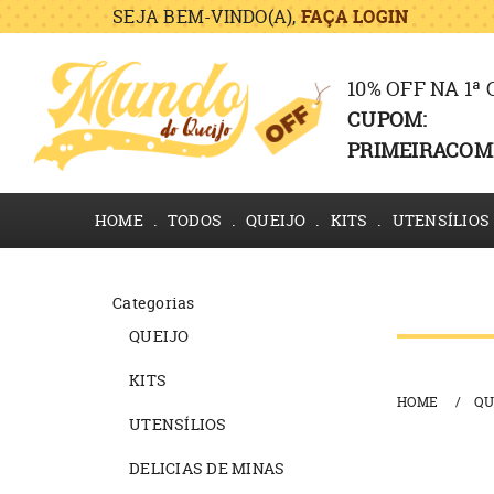
SEJA BEM-VINDO(A),
FAÇA LOGIN
10% OFF NA 1ª
CUPOM:
PRIMEIRACOM
HOME
TODOS
QUEIJO
KITS
UTENSÍLIOS
Categorias
QUEIJO
KITS
HOME
QU
UTENSÍLIOS
DELICIAS DE MINAS