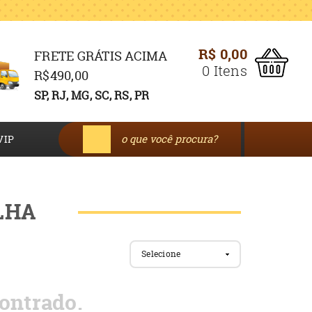
R$ 0,00
FRETE GRÁTIS ACIMA
0
Itens
R$490,00
SP, RJ, MG, SC, RS, PR
VIP
LHA
Selecione
ontrado.