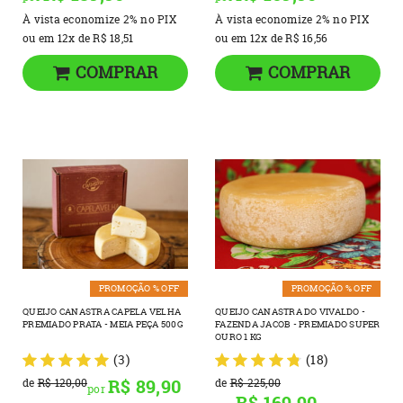
À vista economize
2%
no PIX
À vista economize
2%
no PIX
ou em
12x
de
R$ 18,51
ou em
12x
de
R$ 16,56
COMPRAR
COMPRAR
PROMOÇÃO % OFF
PROMOÇÃO % OFF
QUEIJO CANASTRA CAPELA VELHA
QUEIJO CANASTRA DO VIVALDO -
PREMIADO PRATA - MEIA PEÇA 500G
FAZENDA JACOB - PREMIADO SUPER
OURO 1 KG
(3)
(18)
R$ 89,90
de
R$ 120,00
de
R$ 225,00
por
R$ 169,90