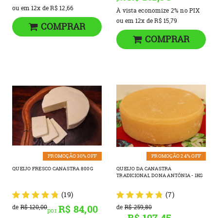
ou em
12x
de
R$ 12,66
À vista economize
2%
no PIX
ou em
12x
de
R$ 15,79
COMPRAR
COMPRAR
PROMOÇÃO 30% OFF
PROMOÇÃO 24% OFF
QUEIJO FRESCO CANASTRA 800G
QUEIJO DA CANASTRA
TRADICIONAL DONA ANTÔNIA - 1KG
(19)
(7)
R$ 84,00
de
R$ 120,00
de
R$ 259,80
por
R$ 197,45