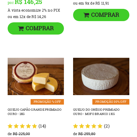
R$ 146,25
por
ou em
9x
de
R$ 11,91
À vista economize
2%
no PIX
COMPRAR
ou em
12x
de
R$ 14,26
COMPRAR
PROMOÇÃO % OFF
PROMOÇÃO 30% OFF
QUEIJO CAPÃO GRANDE PREMIADO
QUEIJO DO ONÉSIO PREMIADO
OURO - 1KG
OURO - MOFO BRANCO 1 KG
(14)
(2)
de
R$ 225,00
de
R$ 259,80