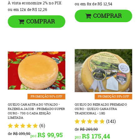
À vista economize
2%
no PIX
ou em
8x
de
R$ 12,54
ou em
12x
de
R$ 12,26
COMPRAR
COMPRAR
PROMOÇÃO 50% OFF
PROMOÇÃO 35% OFF
QUEIJO CANASTRA DO VIVALDO -
QUEIJO DO REINALDO PREMIADO
FAZENDA JACOB - PREMIADO SUPER
OURO - QUEIJO CANASTRA
OURO - 700 G CADA EDIÇÃO
TRADICIONAL - 1 KG
LIMITADA
(141)
(6)
de
R$ 269,90
R$ 99,95
de
R$ 199,90
R$ 175,44
por
por