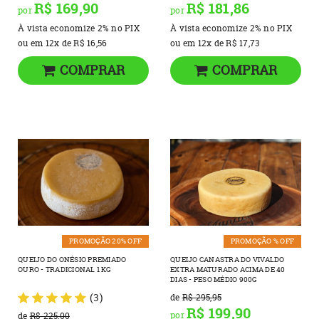
R$ 169,90
R$ 181,86
por
por
À vista economize
2%
no PIX
À vista economize
2%
no PIX
ou em
12x
de
R$ 16,56
ou em
12x
de
R$ 17,73
COMPRAR
COMPRAR
PROMOÇÃO 20% OFF
PROMOÇÃO % OFF
QUEIJO DO ONÉSIO PREMIADO
QUEIJO CANASTRA DO VIVALDO
OURO - TRADICIONAL 1 KG
EXTRA MATURADO ACIMA DE 40
DIAS - PESO MÉDIO 900G
(3)
de
R$ 295,95
R$ 199,90
por
de
R$ 225,00