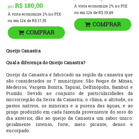
R$ 180,00
À vista economize
2%
no PIX
por
ou em
12x
de
R$ 19,49
À vista economize
2%
no PIX
ou em
12x
de
R$ 17,55
COMPRAR
COMPRAR
Queijo Canastra
Qual a diferença do Queijo Canastra?
Queijo da Canastra é fabricado na região da canastra que
são considerados os 7 municípios: São Roque de Minas,
Medeiros, Vargem Bonita, Tapiraí, Delfinópolis, Bambuí e
Piumhi. Devido ao conjunto de particularidades da
microrregião da Serra da Canastra, o clima, a altitude, os
pastos nativos, os minerais e a pureza das águas, e ao
pingo produzido em cada fazenda proveniente do soro do
dia anterior, dão ao queijo da Canastra um sabor único:
geralmente intenso, forte, meio picante, denso e
encorpado.