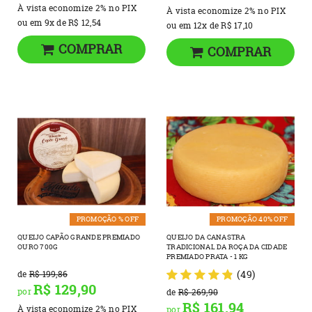
À vista economize
2%
no PIX
À vista economize
2%
no PIX
ou em
9x
de
R$ 12,54
ou em
12x
de
R$ 17,10
COMPRAR
COMPRAR
PROMOÇÃO % OFF
PROMOÇÃO 40% OFF
QUEIJO CAPÃO GRANDE PREMIADO
QUEIJO DA CANASTRA
OURO 700G
TRADICIONAL DA ROÇA DA CIDADE
PREMIADO PRATA - 1 KG
(49)
de
R$ 199,86
R$ 129,90
por
de
R$ 269,90
R$ 161,94
À vista economize
2%
no PIX
por