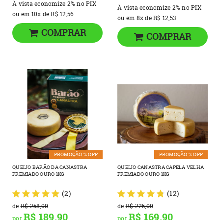
À vista economize
2%
no PIX
À vista economize
2%
no PIX
ou em
10x
de
R$ 12,56
ou em
8x
de
R$ 12,53
COMPRAR
COMPRAR
PROMOÇÃO % OFF
PROMOÇÃO % OFF
QUEIJO BARÃO DA CANASTRA
QUEIJO CANASTRA CAPELA VELHA
PREMIADO OURO 1KG
PREMIADO OURO 1KG
(2)
(12)
de
R$ 258,00
de
R$ 225,00
R$ 189,90
R$ 169,90
por
por