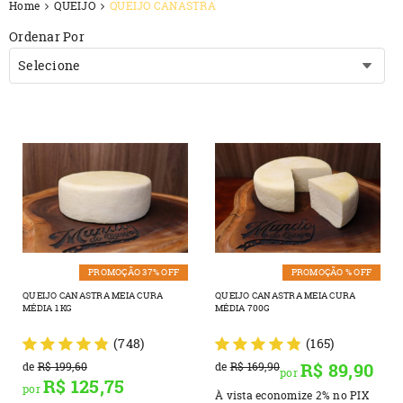
Home
QUEIJO
QUEIJO CANASTRA
Ordenar Por
Selecione
PROMOÇÃO 37% OFF
PROMOÇÃO % OFF
QUEIJO CANASTRA MEIA CURA
QUEIJO CANASTRA MEIA CURA
MÉDIA 1 KG
MÉDIA 700G
(748)
(165)
R$ 89,90
de
R$ 199,60
de
R$ 169,90
por
R$ 125,75
por
À vista economize
2%
no PIX