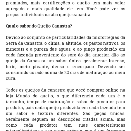
premiados, mais certificações o queijo tem mais valor
agregado e mais qualidade ele tem. Você pode ver os
preços individuais na aba queijo canastra.
Qual o sabor do Queijo Canastra?
Devido ao conjunto de particularidades da microrregião da
Serra da Canastra, o clima, a altitude, os pastos nativos, os
minerais e a pureza das águas, e ao pingo produzido em
cada fazenda proveniente do soro do dia anterior, dão ao
queijo da Canastra um sabor único: geralmente intenso,
forte, meio picante, denso e encorpado. Devendo ser
consumido curado acima de 22 dias de maturação ou meia
cura.
Todos os queijos da canastra que você comprar online na
loja Mundo do queijo, o que diferencia cada um é o
tamanho, tempo de maturação e sabor de produtor para
produtor, pois cada queijo produzido em cada fazenda tem
um sabor e textura diferentes. São peças únicas.
Geralmente seguem as descrições citadas acima, mas
como cada produtor tem suas características
microclimáticas e seu pingo próprio, que é um fermento