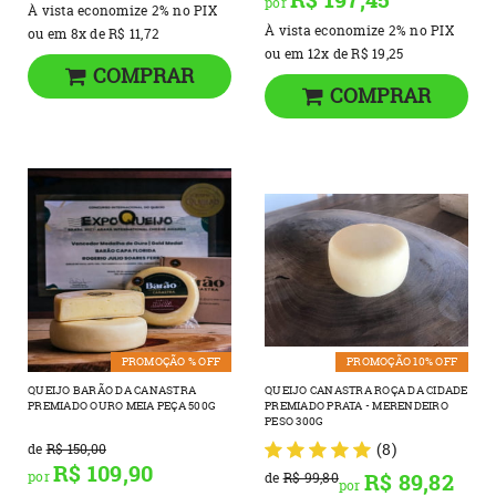
por
À vista economize
2%
no PIX
À vista economize
2%
no PIX
ou em
8x
de
R$ 11,72
ou em
12x
de
R$ 19,25
COMPRAR
COMPRAR
PROMOÇÃO % OFF
PROMOÇÃO 10% OFF
QUEIJO BARÃO DA CANASTRA
QUEIJO CANASTRA ROÇA DA CIDADE
PREMIADO OURO MEIA PEÇA 500G
PREMIADO PRATA - MERENDEIRO
PESO 300G
(8)
de
R$ 150,00
R$ 109,90
por
R$ 89,82
de
R$ 99,80
por