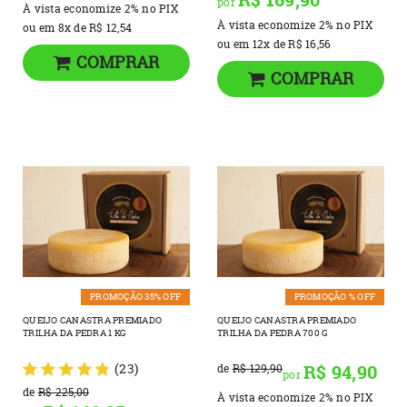
por
À vista economize
2%
no PIX
À vista economize
2%
no PIX
ou em
8x
de
R$ 12,54
ou em
12x
de
R$ 16,56
COMPRAR
COMPRAR
PROMOÇÃO 35% OFF
PROMOÇÃO % OFF
QUEIJO CANASTRA PREMIADO
QUEIJO CANASTRA PREMIADO
TRILHA DA PEDRA 1 KG
TRILHA DA PEDRA 700 G
(23)
R$ 94,90
de
R$ 129,90
por
de
R$ 225,00
À vista economize
2%
no PIX