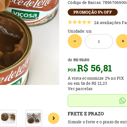
Código de Barras:
7896706900
PROMOÇÃO 5% OFF
24 avaliações
Fa
Unidade: un
de
R$ 59,80
R$ 56,81
POR
À vista economize
2%
no PIX
ou em
5x
de
R$ 12,23
Ver parcelas
FRETE E PRAZO
Simule o frete e o prazo de en