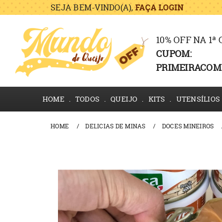
SEJA BEM-VINDO(A),
FAÇA LOGIN
10% OFF NA 1ª
CUPOM:
PRIMEIRACOM
HOME
TODOS
QUEIJO
KITS
UTENSÍLIOS
HOME
DELICIAS DE MINAS
DOCES MINEIROS