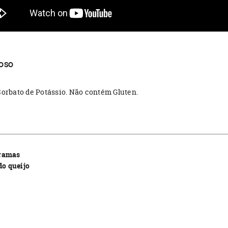
MOSO
Sorbato de Potássio. Não contém Gluten.
gramas
do queijo