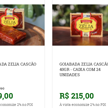
ADA ZELIA CASCÃO
GOIABADA ZELIA CASCÃ
40GR - CAIXA COM 24
UNIDADES
,90
9,00
R$ 215,00
 economize
2%
no PIX
À vista economize
2%
no PIX