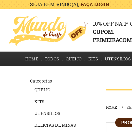
SEJA BEM-VINDO(A),
FAÇA LOGIN
10% OFF NA 1ª
CUPOM:
PRIMEIRACOM
HOME
TODOS
QUEIJO
KITS
UTENSÍLIOS
Categorias
QUEIJO
KITS
HOME
ZE
UTENSÍLIOS
PRO
DELICIAS DE MINAS