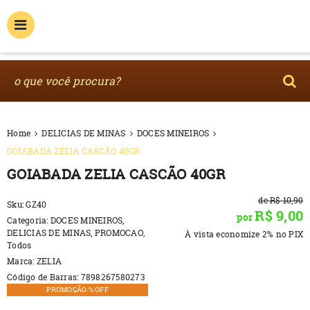
Home
DELICIAS DE MINAS
DOCES MINEIROS
GOIABADA ZELIA CASCÃO 40GR
GOIABADA ZELIA CASCÃO 40GR
de
R$ 10,90
Sku:
GZ40
R$ 9,00
por
Categoria:
DOCES MINEIROS
,
DELICIAS DE MINAS
,
PROMOCAO
,
À vista economize
2%
no PIX
Todos
Marca:
ZELIA
Código de Barras:
7898267580273
PROMOÇÃO % OFF