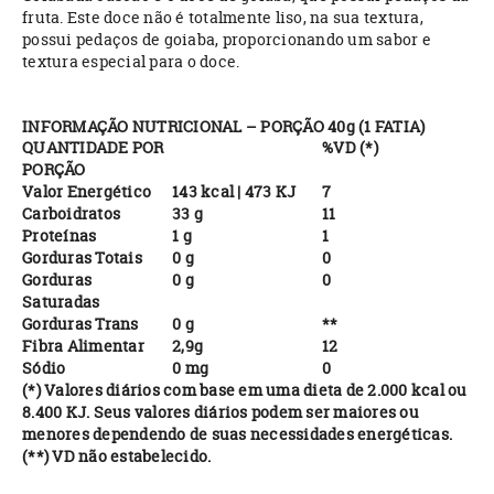
fruta. Este doce não é totalmente liso, na sua textura,
possui pedaços de goiaba, proporcionando um sabor e
textura especial para o doce.
INFORMAÇÃO NUTRICIONAL – PORÇÃO 40g (1 FATIA)
QUANTIDADE POR
%VD (*)
PORÇÃO
Valor Energético
143 kcal | 473 KJ
7
Carboidratos
33 g
11
Proteínas
1 g
1
Gorduras Totais
0 g
0
Gorduras
0 g
0
Saturadas
Gorduras Trans
0 g
**
Fibra Alimentar
2,9g
12
Sódio
0 mg
0
(*) Valores diários com base em uma dieta de 2.000 kcal ou
8.400 KJ. Seus valores diários podem ser maiores ou
menores dependendo de suas necessidades energéticas.
(**) VD não estabelecido.