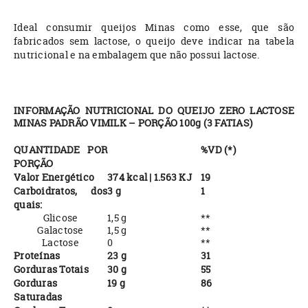
Ideal consumir queijos Minas como esse, que são
fabricados sem lactose, o queijo deve indicar na tabela
nutricional e na embalagem que não possui lactose.
INFORMAÇÃO NUTRICIONAL DO QUEIJO ZERO LACTOSE
MINAS PADRÃO VIMILK – PORÇÃO 100g (3 FATIAS)
QUANTIDADE POR
%VD (*)
PORÇÃO
Valor Energético
374 kcal | 1.563 KJ
19
Carboidratos, dos
3 g
1
quais:
Glicose
1,5 g
**
Galactose
1,5 g
**
Lactose
0
**
Proteínas
23 g
31
Gorduras Totais
30 g
55
Gorduras
19 g
86
Saturadas