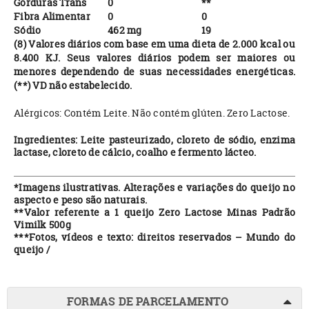
Gorduras Trans
0
**
Fibra Alimentar
0
0
Sódio
462 mg
19
(8) Valores diários com base em uma dieta de 2.000 kcal ou
8.400 KJ. Seus valores diários podem ser maiores ou
menores dependendo de suas necessidades energéticas.
(**) VD não estabelecido.
Alérgicos: Contém Leite. Não contém glúten. Zero Lactose.
Ingredientes: Leite pasteurizado, cloreto de sódio, enzima
lactase, cloreto de cálcio, coalho e fermento lácteo.
*Imagens ilustrativas. Alterações e variações do queijo no
aspecto e peso são naturais.
**Valor referente a 1 queijo Zero Lactose Minas Padrão
Vimilk 500g
***Fotos, vídeos e texto: direitos reservados – Mundo do
queijo /
FORMAS DE PARCELAMENTO