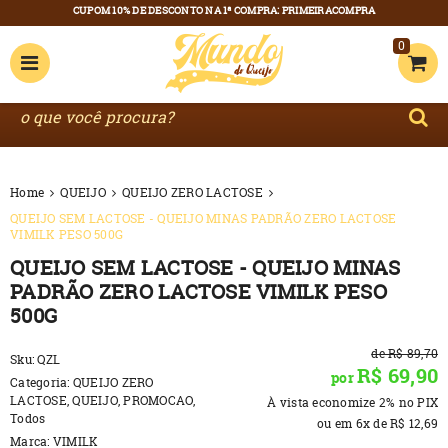
0
Home
QUEIJO
QUEIJO ZERO LACTOSE
QUEIJO SEM LACTOSE - QUEIJO MINAS PADRÃO ZERO LACTOSE
VIMILK PESO 500G
QUEIJO SEM LACTOSE - QUEIJO MINAS
PADRÃO ZERO LACTOSE VIMILK PESO
500G
de
R$ 89,70
Sku:
QZL
R$ 69,90
por
Categoria:
QUEIJO ZERO
LACTOSE
,
QUEIJO
,
PROMOCAO
,
À vista economize
2%
no PIX
Todos
ou em
6x
de
R$ 12,69
Marca:
VIMILK