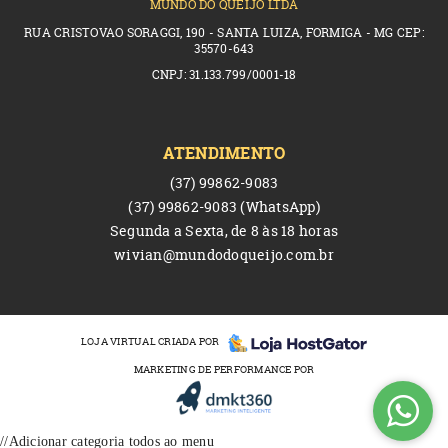
MUNDO DO QUEIJO LTDA
RUA CRISTOVAO SORAGGI, 190 - SANTA LUIZA, FORMIGA - MG CEP:
35570-643
CNPJ: 31.133.799/0001-18
ATENDIMENTO
(37)
99862-9083
(37)
99862-9083
(WhatsApp)
Segunda a Sexta, de 8 às 18 horas
wivian@mundodoqueijo.com.br
LOJA VIRTUAL CRIADA POR
MARKETING DE PERFORMANCE POR
//Adicionar categoria todos ao menu