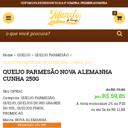
0
Home
QUEIJO
QUEIJO PARMESÃO
QUEIJO PARMESÃO NOVA ALEMANHA CUNHA 250G
QUEIJO PARMESÃO NOVA ALEMANHA
CUNHA 250G
de
R$ 79,80
Sku:
QPNAC
R$ 59,85
por
Categoria:
QUEIJO PARMESÃO
,
QUEIJO
,
QUEIJOS DO RIO GRANDE
À vista economize
2%
no PIX
DO SUL
,
QUEIJOS FINOS
,
ou em
5x
de
R$ 12,88
PROMOCAO
Marca:
NOVA ALEMANHA
PROMOÇÃO 25% OFF