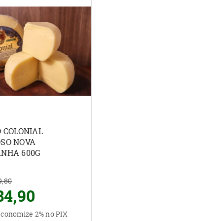
O COLONIAL
SO NOVA
NHA 600G
9,80
84,90
 economize
2%
no PIX