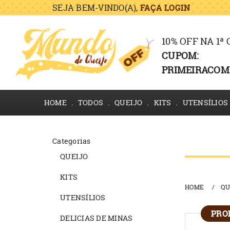
SEJA BEM-VINDO(A),
FAÇA LOGIN
10% OFF NA 1ª
CUPOM:
PRIMEIRACOM
HOME
TODOS
QUEIJO
KITS
UTENSÍLIOS
Categorias
QUEIJO
KITS
HOME
QU
UTENSÍLIOS
PRO
DELICIAS DE MINAS