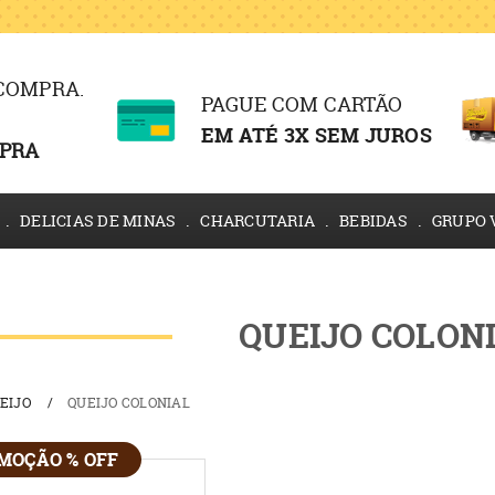
 COMPRA.
PAGUE COM CARTÃO
EM ATÉ 3X SEM JUROS
PRA
DELICIAS DE MINAS
CHARCUTARIA
BEBIDAS
GRUPO 
QUEIJO COLON
EIJO
QUEIJO COLONIAL
MOÇÃO % OFF