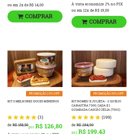
À vista economize
2%
no PIX
ou em
2x
de
R$ 14,00
ou em
12x
de
R$ 19,00
COMPRAR
COMPRAR
PROMOÇÃO 20% OFF
PROMOÇÃO 30% OFF
KIT 3 MELHORES DOCES MINEIROS
KIT ROMEU E JULIETA - 2 QUEIJO
CANASTRA 700G CADA E 1
GOIABADA CASCÃO ZÉLIA (700G)
(3)
(199)
R$ 126,80
de
R$ 158,50
de
R$ 284,90
por
R$ 199,43
por