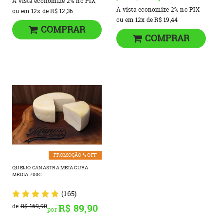
À vista economize
2%
no PIX
À vista economize
2%
no PIX
ou em
12x
de
R$ 12,36
ou em
12x
de
R$ 19,44
COMPRAR
COMPRAR
PROMOÇÃO % OFF
QUEIJO CANASTRA MEIA CURA
MÉDIA 700G
(165)
R$ 89,90
de
R$ 169,90
por