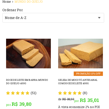
Home
MUNDO DO QUEIJO
Ordenar Por
Nome de A-Z
PROMOÇÃO 10% OFF
DOCE DE LEITE EM BARRA MUNDO
GELEIA DE MOCOTÓ ARTESANAL
DO QUEIJO 400G
COM DOCE DE LEITE 400G
(51)
(8)
R$ 35,01
de
R$ 38,90
por
R$ 39,80
por
À vista economize
2%
no PIX