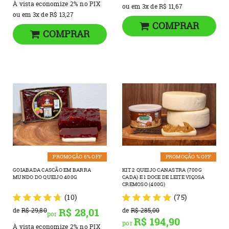
À vista economize
2%
no PIX
ou em
3x
de
R$ 11,67
ou em
3x
de
R$ 13,27
COMPRAR
COMPRAR
PROMOÇÃO 6% OFF
PROMOÇÃO % OFF
GOIABADA CASCÃO EM BARRA
KIT 2 QUEIJO CANASTRA (700G
MUNDO DO QUEIJO 400G
CADA) E 1 DOCE DE LEITE VIÇOSA
CREMOSO (400G)
(10)
(75)
R$ 28,01
de
R$ 29,80
de
R$ 285,00
por
R$ 194,90
por
À vista economize
2%
no PIX