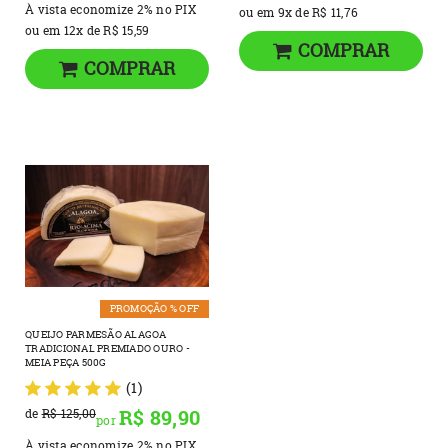
À vista economize
2%
no PIX
ou em
9x
de
R$ 11,76
ou em
12x
de
R$ 15,59
COMPRAR
COMPRAR
PROMOÇÃO % OFF
QUEIJO PARMESÃO ALAGOA
TRADICIONAL PREMIADO OURO -
MEIA PEÇA 500G
(1)
R$ 89,90
de
R$ 125,00
por
À vista economize
2%
no PIX