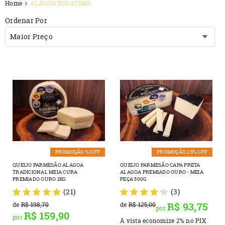
Home
ALAGOA RIO ACIMA
Ordenar Por
Maior Preço
PROMOÇÃO % OFF
PROMOÇÃO 25% OFF
QUEIJO PARMESÃO ALAGOA
QUEIJO PARMESÃO CAPA PRETA
TRADICIONAL MEIA CURA
ALAGOA PREMIADO OURO - MEIA
PREMIADO OURO 1KG
PEÇA 500G
(21)
(3)
R$ 93,75
de
R$ 198,70
de
R$ 125,00
por
R$ 159,90
por
À vista economize
2%
no PIX