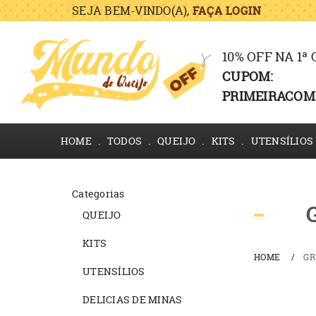
SEJA BEM-VINDO(A),
FAÇA LOGIN
10% OFF NA 1ª
CUPOM:
PRIMEIRACOM
HOME
TODOS
QUEIJO
KITS
UTENSÍLIOS
Categorias
QUEIJO
KITS
HOME
GR
UTENSÍLIOS
DELICIAS DE MINAS