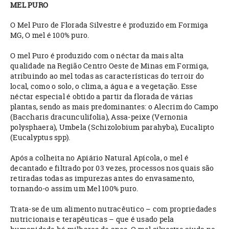
MEL PURO
O Mel Puro de Florada Silvestre é produzido em Formiga
MG, O mel é 100% puro.
O mel Puro é produzido com o néctar da mais alta
qualidade na Região Centro Oeste de Minas em Formiga,
atribuindo ao mel todas as características do terroir do
local, como o solo, o clima, a água e a vegetação. Esse
néctar especial é obtido a partir da florada de várias
plantas, sendo as mais predominantes: o Alecrim do Campo
(Baccharis dracunculifolia), Assa-peixe (Vernonia
polysphaera), Umbela (Schizolobium parahyba), Eucalipto
(Eucalyptus spp).
Após a colheita no Apiário Natural Apícola, o mel é
decantado e filtrado por 03 vezes, processos nos quais são
retiradas todas as impurezas antes do envasamento,
tornando-o assim um Mel 100% puro.
Trata-se de um alimento nutracêutico – com propriedades
nutricionais e terapêuticas – que é usado pela