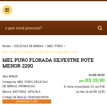
Home
DELICIAS DE MINAS
MEL PURO
MEL PURO FLORADA SILVESTRE POTE MENOR 220G
MEL PURO FLORADA SILVESTRE POTE
MENOR 220G
de
R$ 39,60
Sku:
MNAP
R$ 29,90
por
Categoria:
MEL PURO
,
DELICIAS
DE MINAS
,
PROMOCAO
À vista economize
2%
no PIX
Marca:
NATURAL APICOLA
ou em
2x
de
R$ 14,95
Código de Barras:
0040141019936
PROMOÇÃO % OFF