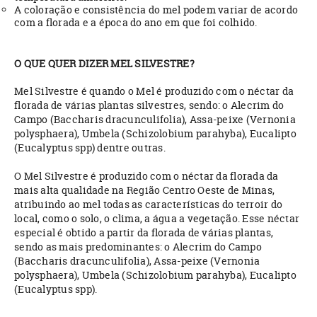
A coloração e consistência do mel podem variar de acordo
com a florada e a época do ano em que foi colhido.
O QUE QUER DIZER MEL SILVESTRE?
Mel Silvestre é quando o Mel é produzido com o néctar da
florada de várias plantas silvestres, sendo: o Alecrim do
Campo (Baccharis dracunculifolia), Assa-peixe (Vernonia
polysphaera), Umbela (Schizolobium parahyba), Eucalipto
(Eucalyptus spp) dentre outras.
O Mel Silvestre é produzido com o néctar da florada da
mais alta qualidade na Região Centro Oeste de Minas,
atribuindo ao mel todas as características do terroir do
local, como o solo, o clima, a água a vegetação. Esse néctar
especial é obtido a partir da florada de várias plantas,
sendo as mais predominantes: o Alecrim do Campo
(Baccharis dracunculifolia), Assa-peixe (Vernonia
polysphaera), Umbela (Schizolobium parahyba), Eucalipto
(Eucalyptus spp).