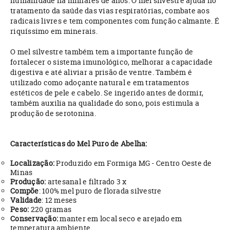
humanidade há milhares de anos. O mel silvestre ajuda no
tratamento da saúde das vias respiratórias, combate aos
radicais livres e tem componentes com função calmante. É
riquíssimo em minerais.
O mel silvestre também tem a importante função de
fortalecer o sistema imunológico, melhorar a capacidade
digestiva e até aliviar a prisão de ventre. Também é
utilizado como adoçante natural e em tratamentos
estéticos de pele e cabelo. Se ingerido antes de dormir,
também auxilia na qualidade do sono, pois estimula a
produção de serotonina.
Características do Mel Puro de Abelha:
Localização:
Produzido em Formiga MG - Centro Oeste de
Minas
Produção:
artesanal e filtrado 3 x
Compõe
: 100% mel puro de florada silvestre
Validade
: 12 meses
Peso:
220 gramas
Conservação:
manter em local seco e arejado em
temperatura ambiente.