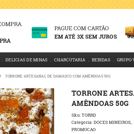
 COMPRA.
PAGUE COM CARTÃO
EM ATÉ 3X SEM JUROS
PRA
DELICIAS DE MINAS
CHARCUTARIA
BEBIDAS
GRUPO 
TORRONE ARTESANAL DE DAMASCO COM AMÊNDOAS 50G
TORRONE ARTES
AMÊNDOAS 50G
Sku:
TORRD
Categoria:
DOCES MINEIROS
PROMOCAO