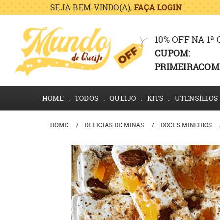
SEJA BEM-VINDO(A),
FAÇA LOGIN
10% OFF NA 1ª
CUPOM:
PRIMEIRACOM
HOME
TODOS
QUEIJO
KITS
UTENSÍLIOS
HOME
DELICIAS DE MINAS
DOCES MINEIROS