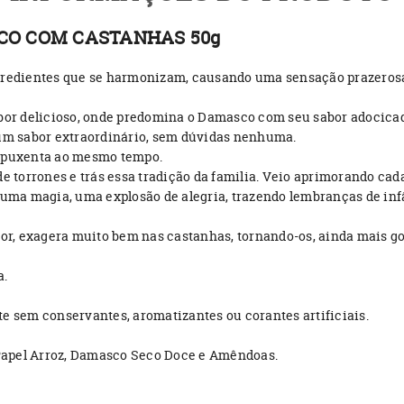
CO COM CASTANHAS 50g
ngredientes que se harmonizam, causando uma sensação prazerosa
or delicioso, onde predomina o Damasco com seu sabor adocica
a um sabor extraordinário, sem dúvidas nenhuma.
, puxenta ao mesmo tempo.
 de torrones e trás essa tradição da familia. Veio aprimorando 
m uma magia, uma explosão de alegria, trazendo lembranças de in
itor, exagera muito bem nas castanhas, tornando-os, ainda mais g
a.
 sem conservantes, aromatizantes ou corantes artificiais.
 Papel Arroz, Damasco Seco Doce e Amêndoas.