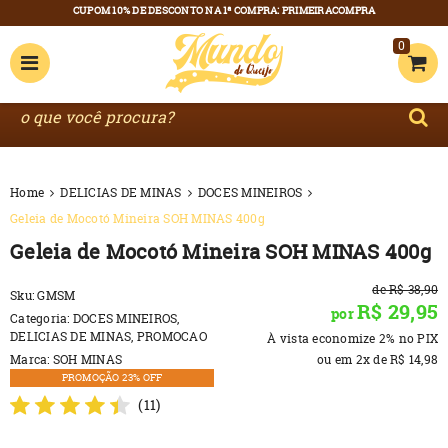
0
Home
DELICIAS DE MINAS
DOCES MINEIROS
Geleia de Mocotó Mineira SOH MINAS 400g
Geleia de Mocotó Mineira SOH MINAS 400g
de
R$ 38,90
Sku:
GMSM
R$ 29,95
por
Categoria:
DOCES MINEIROS
,
DELICIAS DE MINAS
,
PROMOCAO
À vista economize
2%
no PIX
Marca:
SOH MINAS
ou em
2x
de
R$ 14,98
PROMOÇÃO 23% OFF
(11)